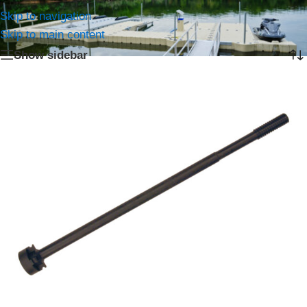
Home
/
Producten getagged “Bout”
Skip to navigation
Het enkele resultaat weergeven
Skip to main content
Show sidebar