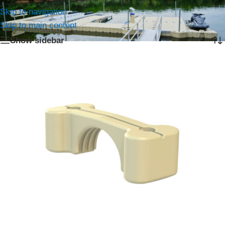
Home
/
Producten getagged “Boven”
Skip to navigation
Het enkele resultaat weergeven
Skip to main content
Show sidebar