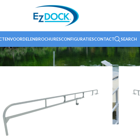
CTEN
VOORDELEN
BROCHURES
CONFIGURATIES
CONTACT
SEARCH
Sh