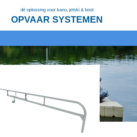
dé oplossing voor kano, jetski & boot
OPVAAR SYSTEMEN
ow
12
24
36