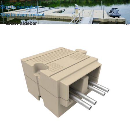
Home
/
Producten getagged “Leiding”
Skip to navigation
Het enkele resultaat weergeven
Skip to main content
Show sidebar