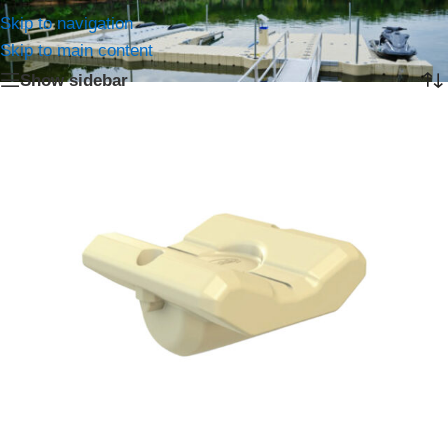
Home
/
Producten getagged “Steun”
Skip to navigation
Het enkele resultaat weergeven
Skip to main content
Show sidebar