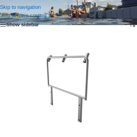
Home
/
Accessoires
/
Pagina 4
Skip to navigation
Resultaat 28–34 van de 34 resultaten wordt getoond
Skip to main content
Show sidebar