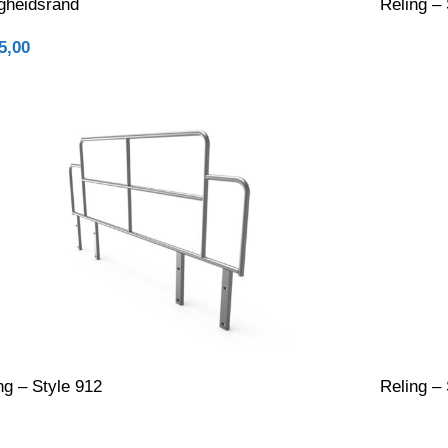
igheidsrand
Reling – 
5,00
ng – Style 912
Reling – 