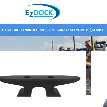
CTEN
VOORDELEN
BROCHURES
CONFIGURATIES
CONTACT
SEARCH
Sh