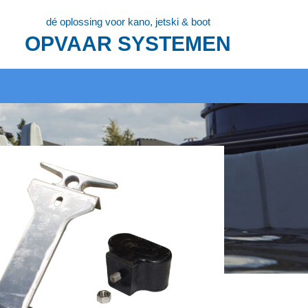
dé oplossing voor kano, jetski & boot
OPVAAR SYSTEMEN
ow
12
24
36