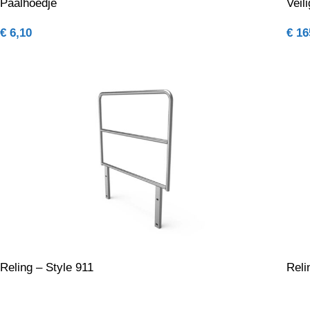
Paalhoedje
Veil
€
6,10
€
16
Reling – Style 911
Reli